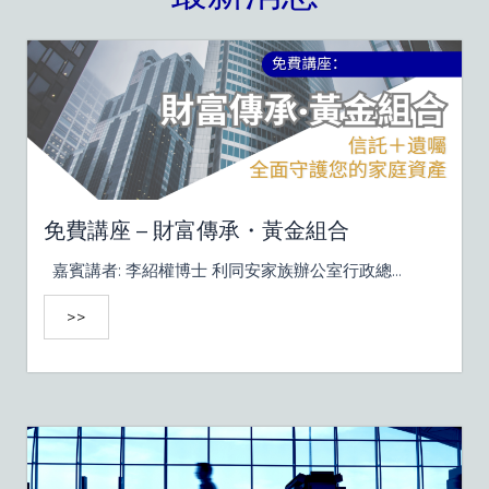
免費講座 – 財富傳承・黃金組合
嘉賓講者: 李紹權博士 利同安家族辦公室行政總...
>>