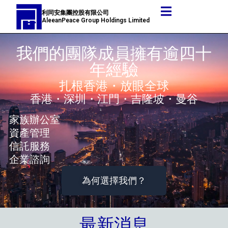
跳
利同安集團控股有限公司
至
AleeanPeace Group Holdings Limited
主
要
我們的團隊成員擁有逾四十
內
年經驗
容
扎根香港・放眼全球
香港・深圳・江門・吉隆坡・曼谷
家族辦公室
資產管理
信託服務
企業諮詢
為何選擇我們？
最新消息