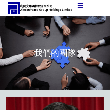
跳
利同安集團控股有限公司
至
AleeanPeace Group Holdings Limited
主
要
內
容
我們的團隊