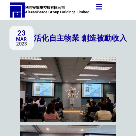
跳
Post
利同安集團控股有限公司
至
navigation
AleeanPeace Group Holdings Limited
主
要
23
內
活化自主物業 創造被動收入
MAR
容
2023