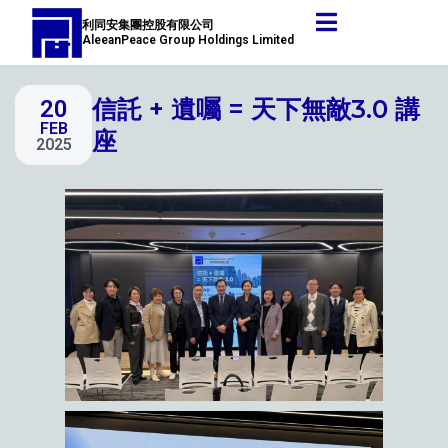
跳
Post
利同安集團控股有限公司
至
navigation
AleeanPeace Group Holdings Limited
主
要
信託 + 遺囑 = 天下無敵3.0 講
20
內
FEB
容
座
2025