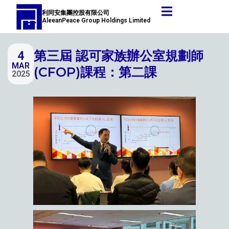
跳
Post
利同安集團控股有限公司
至
navigation
AleeanPeace Group Holdings Limited
主
要
第三屆 認可家族辦公室規劃師
4
內
MAR
容
(CFOP)課程：第二課
2025