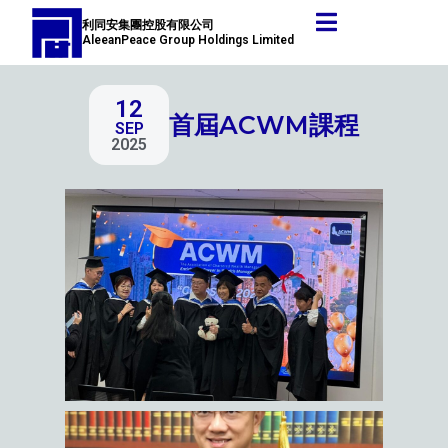
跳
Post
利同安集團控股有限公司
至
navigation
AleeanPeace Group Holdings Limited
主
要
12
內
首屆ACWM課程
SEP
容
2025