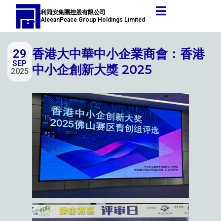
跳
Post
利同安集團控股有限公司
至
navigation
AleeanPeace Group Holdings Limited
主
要
香港大中華中小企業商會：香港
29
內
SEP
容
中小企創新大獎 2025
2025