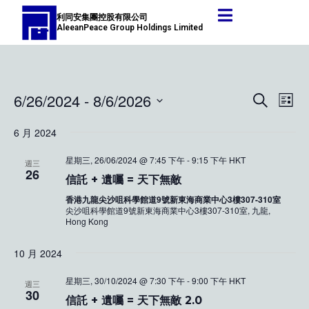
跳
利同安集團控股有限公司
至
AleeanPeace Group Holdings Limited
主
要
內
容
6/26/2024
 - 
8/6/2026
活
活
搜
清
尋
動
動
選
單
6 月 2024
視
擇
搜
圖
日
星期三, 26/06/2024 @ 7:45 下午
-
9:15 下午
HKT
索
週三
導
期。
26
信託 + 遺囑 = 天下無敵
和
覽
香港九龍尖沙咀科學館道9號新東海商業中心3樓307-310室
查
尖沙咀科學館道9號新東海商業中心3樓307-310室, 九龍,
Hong Kong
看
導
10 月 2024
覽
星期三, 30/10/2024 @ 7:30 下午
-
9:00 下午
HKT
週三
30
信託 + 遺囑 = 天下無敵 2.0