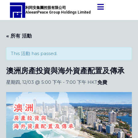
跳
利同安集團控股有限公司
至
AleeanPeace Group Holdings Limited
主
要
內
« 所有 活動
容
This 活動 has passed.
澳洲房產投資與海外資產配置及傳承
免費
星期四, 12/03 @ 5:00 下午
-
7:00 下午
HKT