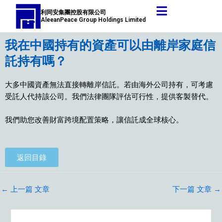
跳
Post
利同安集團控股有限公司
至
navigation
AleeanPeace Group Holdings Limited
主
要
我在中國持有的資產可以由離岸家庭信
內
託持有嗎？
容
大多中國資產無法直接轉離岸信託。若由海外公司持有，可考慮
受託人代持該公司。我們法律團隊評估可行性，提供客製替代。
我們助您改善財富跨境配置策略，讓信託成全球核心。
返回目錄
←
上一篇 文章
下一篇 文章
→